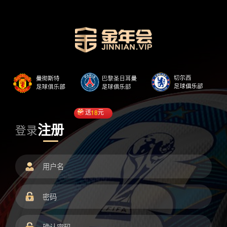
送
18
元
注册
登录