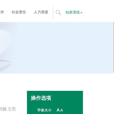
工作
社会责任
人力资源
站群系统
标
题
搜
索
全
文
搜
索
操作选项
郭颖 王亮
A
字体大小
A