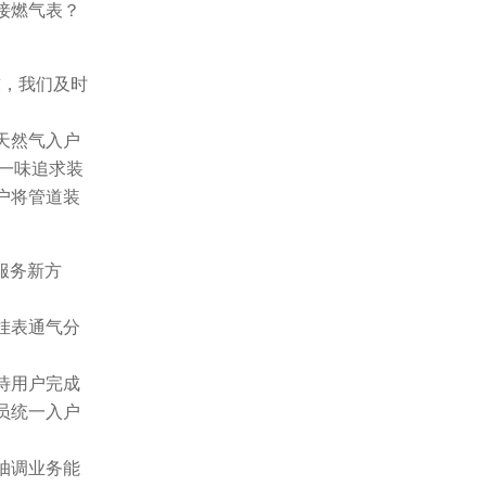
接燃气表？
求，我们及时
天然气入户
一味追求装
户将管道装
服务新方
挂表通气分
待用户完成
员统一入户
抽调业务能