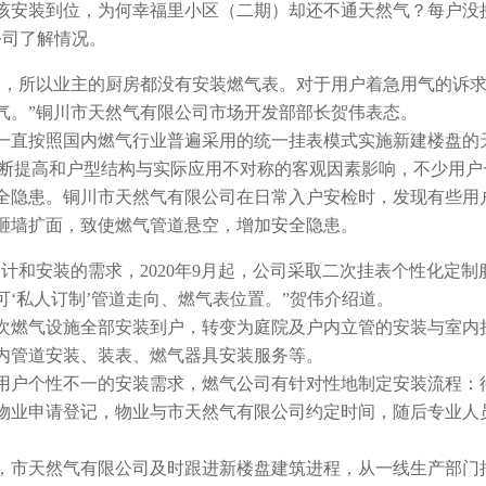
该安装到位，为何幸福里小区（二期）却还不通天然气？每户没
公司了解情况。
务，所以业主的厨房都没有安装燃气表。对于用户着急用气的诉
气。”铜川市天然气有限公司市场开发部部长贺伟表态。
一直按照国内燃气行业普遍采用的统一挂表模式实施新建楼盘的
不断提高和户型结构与实际应用不对称的客观因素影响，不少用户
全隐患。铜川市天然气有限公司在日常入户安检时，发现有些用
砸墙扩面，致使燃气管道悬空，增加安全隐患。
计和安装的需求，2020年9月起，公司采取二次挂表个性化定制
‘私人订制’管道走向、燃气表位置。”贺伟介绍道。
燃气设施全部安装到户，转变为庭院及户内立管的安装与室内
内管道安装、装表、燃气器具安装服务等。
户个性不一的安装需求，燃气公司有针对性地制定安装流程：
物业申请登记，物业与市天然气有限公司约定时间，随后专业人
市天然气有限公司及时跟进新楼盘建筑进程，从一线生产部门