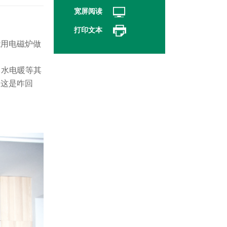
宽屏阅读
打印文本
能用电磁炉做
水电暖等其
问这是咋回