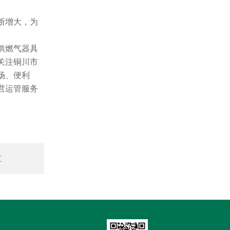
断增大，为
供燃气器具
关注铜川市
场、便利
君运管服务
直
障