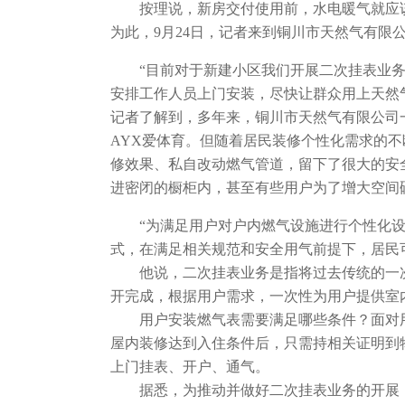
按理说，新房交付使用前，水电暖气就应
为此，9月24日，记者来到铜川市天然气有限
“目前对于新建小区我们开展二次挂表业
安排工作人员上门安装，尽快让群众用上天然
记者了解到，多年来，铜川市天然气有限公司
AYX爱体育。但随着居民装修个性化需求的
修效果、私自改动燃气管道，留下了很大的安
进密闭的橱柜内，甚至有些用户为了增大空间
“为满足用户对户内燃气设施进行个性化设
式，在满足相关规范和安全用气前提下，居民可
他说，二次挂表业务是指将过去传统的一次
开完成，根据用户需求，一次性为用户提供室
用户安装燃气表需要满足哪些条件？面对用
屋内装修达到入住条件后，只需持相关证明到
上门挂表、开户、通气。
据悉，为推动并做好二次挂表业务的开展，