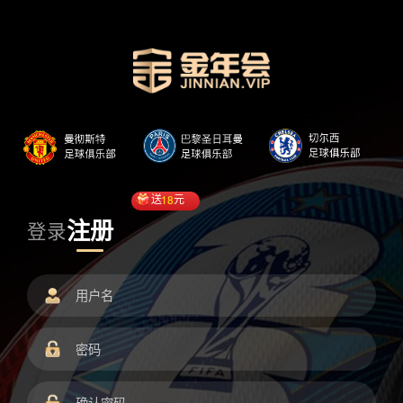
送
18
元
注册
登录