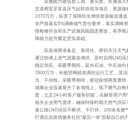
设施能力建筑抢工期、重实效。所属省天
交道阀室至富县压气站联络线等项目，资源接
1370万方，拓宽了保障民生增供资源输送通道
业严格落实5%调峰储气责任要求，落实调峰资
维检修作业和生产设施风险隐患整改，有序推
障能力提升奠定坚实基础。
应急保障准备足、靠得住。密切关注天气
通过协调上游气源紧急增供、及时启用LNG
稳定供应。采暖季期间，延长石油、中石油向
7800万方，长输管网精准调控运行工艺，灵
当、不掉线。采暖季期间，新冠疫情两度袭扰
城燃企业迅速展开了各项线上、线下燃气自检
度，立足24小时客户服务职能，在解答用户
相关企业用气需求，确保特殊时期天然气供应
速公路LNG供应不断供、不打烊。100余名
打通抗击疫情服务社区“最后一米”贡献自己的