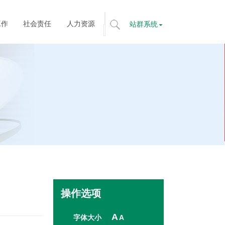
工作
社会责任
人力资源
站群系统
标
题
搜
索
全
文
搜
索
操作选项
A
字体大小
A