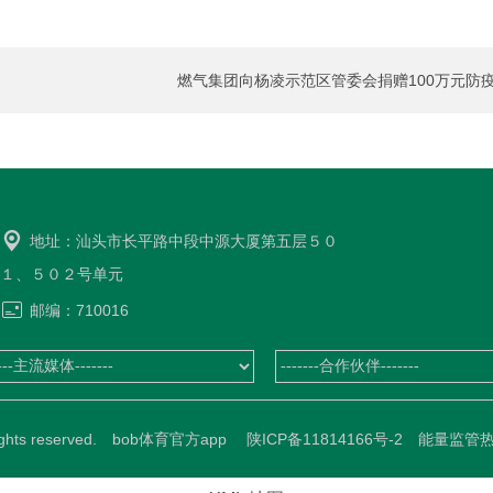
燃气集团向杨凌示范区管委会捐赠100万元防
话
物
地址：汕头市长平路中段中源大厦第五层５０
１、５０２号单元
邮编：710016
All rights reserved. bob体育官方app
陕ICP备11814166号-2
能量监管热