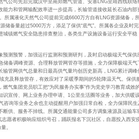
然气公司先后完成汉中至南郑燃气管道、安塞LNG至靖西线联络
收能力和管网输配效率进一步提高，长输管道接收延长石油内部
。所属液化天然气公司提前完成6600万方自有LNG资源储备，
源储备量超过5000万方，添足了保供“底气”。所属各企业及时
进城镇燃气安全隐患排查整治，各类生产设施设备运行安全平稳
象预测预警，加强运行监测和预测研判，及时启动极端天气保供
应急储备调峰资源、合理释放管网管存等措施，全力保障极端天气
长输管网供气总量和日最高供气量均创历史新高，LNG累计调峰
活续充及释放管存，有效应对了采暖季期间的5轮降温天气。保供
，燃气集团党员职工把“为民服务办实事”作为党史学习教育成效
知识宣传、网上业务办理申请、1公里生活圈等业务，加大供暖
用气咨询等业务之余也主动提醒用户加强日常自检，全力保障民生
不断供、服务不掉线。所属交通能量公司多方调集液源及运输车
燃气志愿者积极响应组织号召，踊跃报名下沉社区，自愿投入西安
力量。