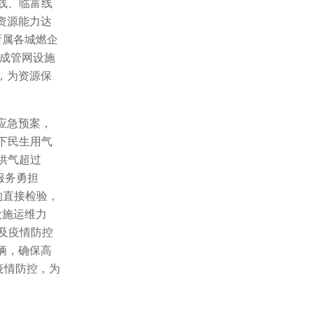
线、临富线
资源能力达
所属各城燃企
完成管网设施
，为资源保
应急预案，
下民生用气
供气超过
服务勇担
的直接检验，
设施运维力
及疫情防控
辆，确保高
疫情防控，为