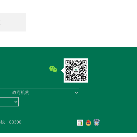
疫
资
线：83390