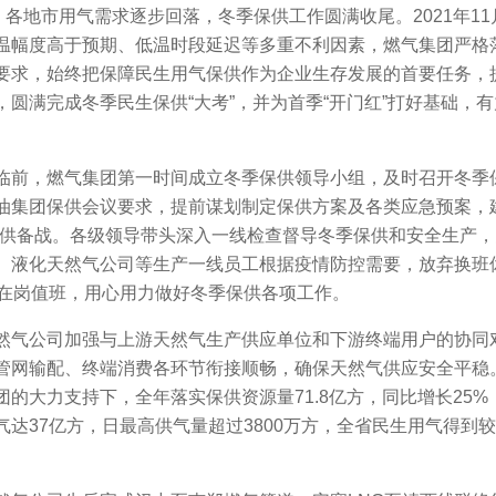
，各地市用气需求逐步回落，冬季保供工作圆满收尾。2021年1
温幅度高于预期、低温时段延迟等多重不利因素，燃气集团严格
要求，始终把保障民生用气保供作为企业生存发展的首要任务，
圆满完成冬季民生保供“大考”，并为首季“开门红”打好基础，
临前，燃气集团第一时间成立冬季保供领导小组，及时召开冬季
油集团保供会议要求，提前谋划制定保供方案及各类应急预案，
保供备战。各级领导带头深入一线检查督导冬季保供和安全生产，
、液化天然气公司等生产一线员工根据疫情防控需要，放弃换班
持在岗值班，用心用力做好冬季保供各项工作。
然气公司加强与上游天然气生产供应单位和下游终端用户的协同
网输配、终端消费各环节衔接顺畅，确保天然气供应安全平稳。
的大力支持下，全年落实保供资源量71.8亿方，同比增长25%
达37亿方，日最高供气量超过3800万方，全省民生用气得到