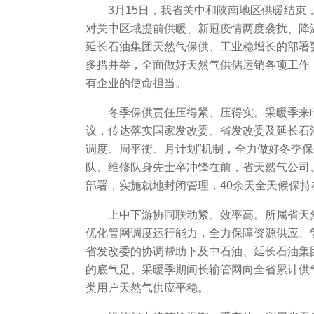
3月15日，我省关中和陕南地区供暖结束
对关中区域提前供暖、新冠疫情两度袭扰、降
延长石油集团天然气保供、工业稳增长的部署
多措并举，全面做好天然气供储运销各项工作，
有企业的使命担当。
冬季保供责任压得紧、压得实。采暖季来
议，传达落实国家发改委、省发改委及延长石
调度、周平衡、月计划”机制，全力做好冬季
队、维修队身先士卒冲锋在前，省天然气公司
部署，实施就地封闭管理，40余天全天候保
上中下游协同联动紧、效率高。所属省天
优化管网调度运行能力，全力保障资源供应、管
省发改委的协调帮助下及中石油、延长石油集团
的底气足。采暖季期间长输管网向全省累计供气
类用户天然气供应平稳。