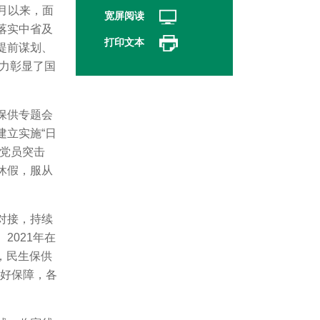
1月以来，面
宽屏阅读
落实中省及
打印文本
提前谋划、
有力彰显了国
保供专题会
建立实施“日
党员突击
休假，服从
对接，持续
2021年在
，民生保供
较好保障，各