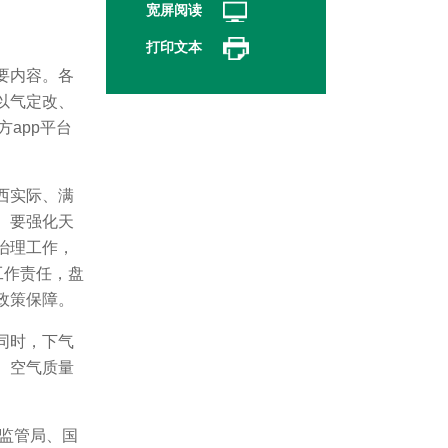
宽屏阅读
打印文本
要内容。各
以气定改、
app平台
西实际、满
。要强化天
治理工作，
工作责任，盘
政策保障。
同时，下气
、空气质量
场监管局、国