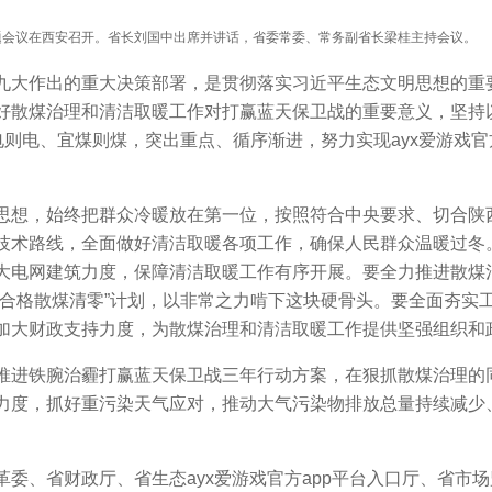
专题会议在西安召开。省长刘国中出席并讲话，省委常委、常务副省长梁桂主持会议。
九大作出的重大决策部署，是贯彻落实习近平生态文明思想的重
好散煤治理和清洁取暖工作对打赢蓝天保卫战的重要意义，坚持
电则电、宜煤则煤，突出重点、循序渐进，努力实现ayx爱游戏官方
思想，始终把群众冷暖放在第一位，按照符合中央要求、切合陕
技术路线，全面做好清洁取暖各项工作，确保人民群众温暖过冬
大电网建筑力度，保障清洁取暖工作有序开展。要全力推进散煤
不合格散煤清零”计划，以非常之力啃下这块硬骨头。要全面夯实
加大财政支持力度，为散煤治理和清洁取暖工作提供坚强组织和
推进铁腕治霾打赢蓝天保卫战三年行动方案，在狠抓散煤治理的
力度，抓好重污染天气应对，推动大气污染物排放总量持续减少
委、省财政厅、省生态ayx爱游戏官方app平台入口厅、省市