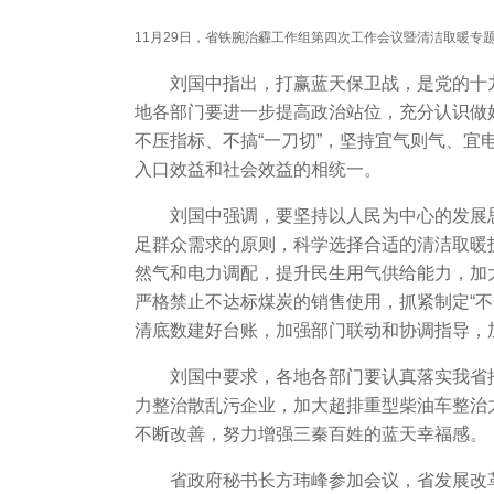
11月29日，省铁腕治霾工作组第四次工作会议暨清洁取暖
刘国中指出，打赢蓝天保卫战，是党的十
地各部门要进一步提高政治站位，充分认识做
不压指标、不搞“一刀切”，坚持宜气则气、宜
入口效益和社会效益的相统一。
刘国中强调，要坚持以人民为中心的发展
足群众需求的原则，科学选择合适的清洁取暖
然气和电力调配，提升民生用气供给能力，加
严格禁止不达标煤炭的销售使用，抓紧制定“
清底数建好台账，加强部门联动和协调指导，
刘国中要求，各地各部门要认真落实我省
力整治散乱污企业，加大超排重型柴油车整治
不断改善，努力增强三秦百姓的蓝天幸福感。
省政府秘书长方玮峰参加会议，省发展改革