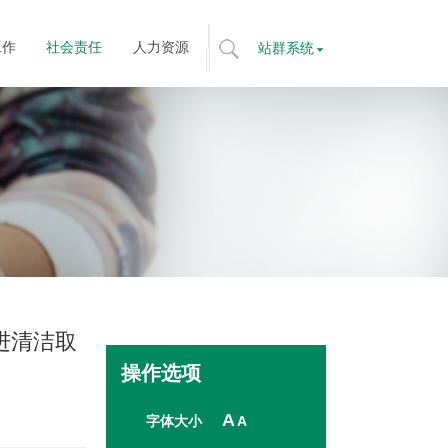
工作
社会责任
人力资源
站群系统
标
题
搜
索
全
文
搜
索
进清洁取
操作选项
A
字体大小
A