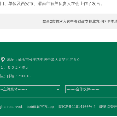
等部门、单位及西安市、渭南市有关负责人在会上作了发言。
陕西2市首次入选中央财政支持北方地区冬季
更
洁取暖试点城市名
地址：汕头市长平路中段中源大厦第五层５０
１、５０２号单元
邮编：710016
All rights reserved. bob体育官方app
陕ICP备11814166号-2
能量监管热