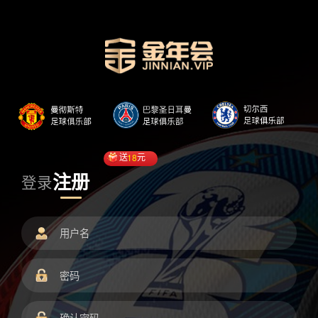
送
18
元
注册
登录