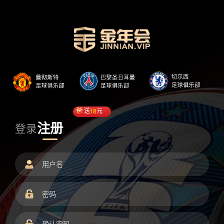
送
18
元
注册
登录