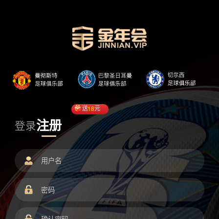
送
18
元
注册
登录