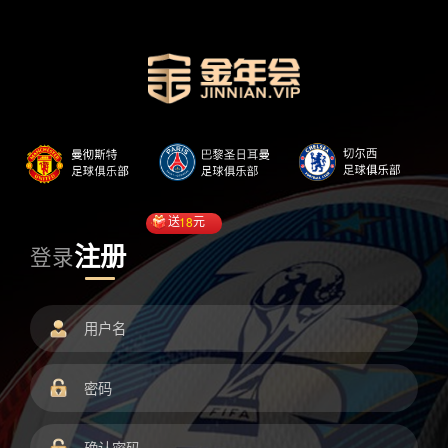
送
18
元
注册
登录