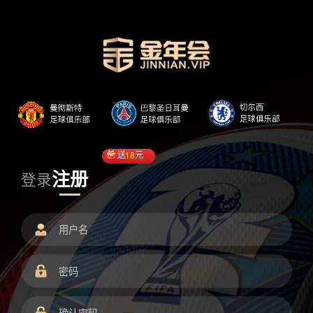
送
18
元
注册
登录