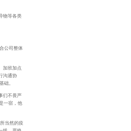
异物等各类
配合公司整体
、加班加点
行沟通协
基础。
事们不畏严
是一宿，他
理所当然的疫
一线，严格