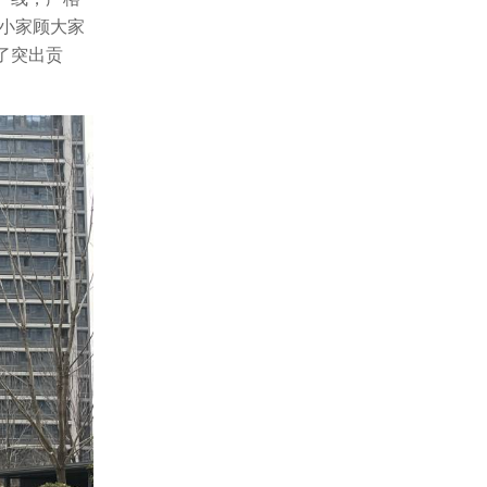
舍小家顾大家
了突出贡