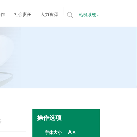
工作
社会责任
人力资源
站群系统
标
题
搜
索
全
文
搜
索
操作选项
乐
A
字体大小
A