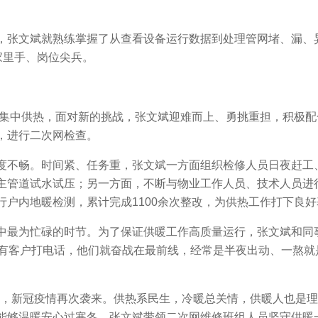
，张文斌就熟练掌握了从查看设备运行数据到处理管网堵、漏、
家里手、岗位尖兵。
外集中供热，面对新的挑战，张文斌迎难而上、勇挑重担，积极
，进行二次网检查。
度不畅。时间紧、任务重，张文斌一方面组织检修人员日夜赶工
主管道试水试压；另一方面，不断与物业工作人员、技术人员进
户内地暖检测，累计完成1100余次整改，为供热工作打下良好
中最为忙碌的时节。为了保证供暖工作高质量运行，张文斌和同
一有客户打电话，他们就奋战在最前线，经常是半夜出动、一熬就
时期，新冠疫情再次袭来。供热系民生，冷暖总关情，供暖人也是
能够温暖安心过寒冬，张文斌带领二次网维修班组人员坚守供暖