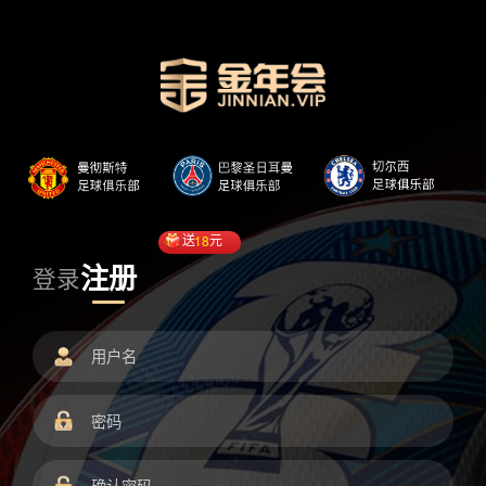
送
18
元
注册
登录