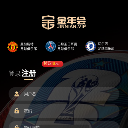
送
18
元
注册
登录