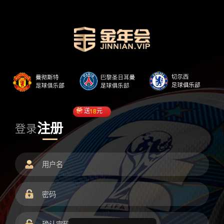
送
18
元
注册
登录