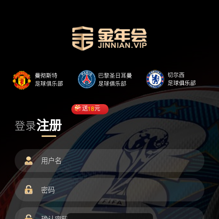
送
18
元
注册
登录