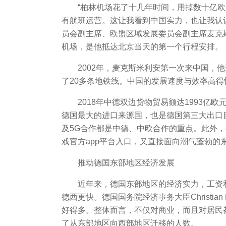
“柏林机场花了十几年时间，用掉数十亿
有航班运营。这让我看到中国实力，也让我认
员会副主席、欧盟区域发展委员会副主席麦克斯米利
机场，是他抵达北京当天的第一个行程安排。
2002年，麦克斯米利安第一次来中国，
了20多条地铁线。中国的发展速度与效率高得
2018年中德双边货物贸易额达1993亿
德国最大的进口来源国，也是德国第三大出口
及5G合作都是中德、中欧合作的重点。此外，
戏官方app平台入口，又直接面向潮气蓬勃的
推动德国东部地区经济发展
近年来，德国东部地区的经济实力，工资
德西更快。德国国务院经济事务大臣Christi
好得多。整体而言，不仅对商业，而且对居民都
了从东部地区向西部地区迁移的人数。