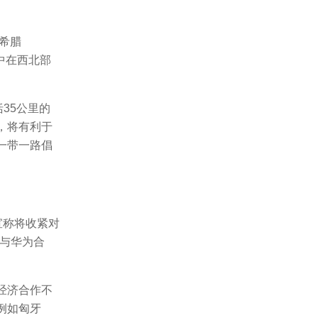
达希腊
中在西北部
35公里的
，将有利于
一带一路倡
宣称将收紧对
与华为合
经济合作不
例如匈牙