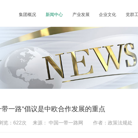
集团概况
新闻中心
产业发展
企业文化
党群
一带一路”倡议是中欧合作发展的重点
0 浏览：
622
次 来源： 中国一带一路网 作者：政策法规处