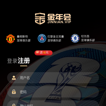
送
18
元
注册
登录