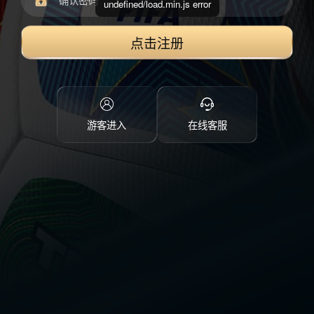
undefined/load.min.js error
点击注册
游客进入
在线客服